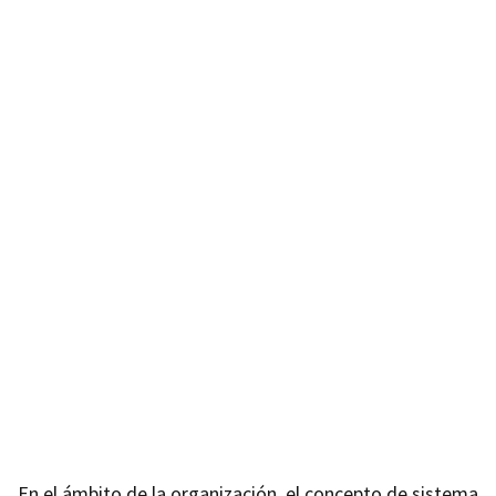
En el ámbito de la organización, el concepto de sistema